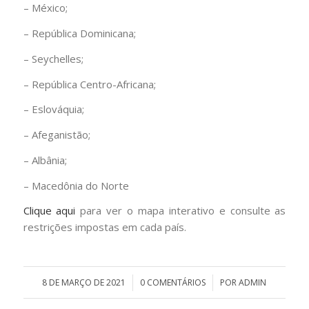
– México;
– República Dominicana;
– Seychelles;
– República Centro-Africana;
– Eslováquia;
– Afeganistão;
– Albânia;
– Macedônia do Norte
Clique aqui
para ver o mapa interativo e consulte as
restrições impostas em cada país.
8 DE MARÇO DE 2021
/
0 COMENTÁRIOS
/
POR
ADMIN