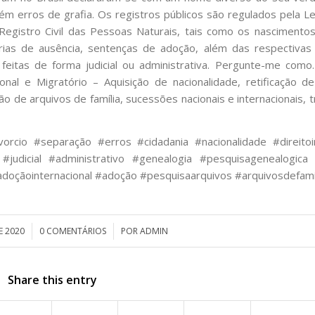
m erros de grafia. Os registros públicos são regulados pela Le
Registro Civil das Pessoas Naturais, tais como os nascimento
órias de ausência, sentenças de adoção, além das respectiva
 feitas de forma judicial ou administrativa. Pergunte-me como
al e Migratório – Aquisição de nacionalidade, retificação de r
ão de arquivos de família, sucessões nacionais e internacionais, 
ivorcio #separação #erros #cidadania #nacionalidade #direitoi
 #judicial #administrativo #genealogia #pesquisagenealogic
oçãointernacional #adoção #pesquisaarquivos #arquivosdefami
E 2020
0 COMENTÁRIOS
/
POR
ADMIN
Share this entry