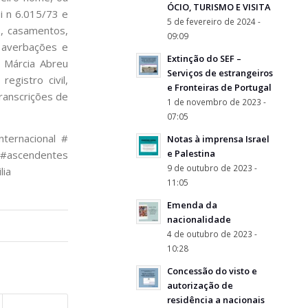
ÓCIO, TURISMO E VISITA
i n 6.015/73 e
5 de fevereiro de 2024 -
s, casamentos,
09:09
s averbações e
Extinção do SEF –
. Márcia Abreu
Serviços de estrangeiros
egistro civil,
e Fronteiras de Portugal
transcrições de
1 de novembro de 2023 -
07:05
nternacional #
Notas à imprensa Israel
e Palestina
a #ascendentes
9 de outubro de 2023 -
lia
11:05
Emenda da
nacionalidade
4 de outubro de 2023 -
10:28
Concessão do visto e
autorização de
residência a nacionais