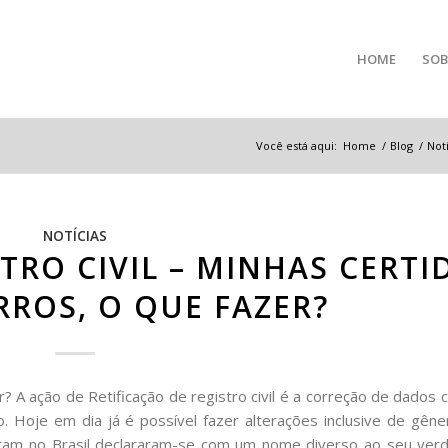
HOME
SOB
Você está aqui:
Home
/
Blog
/
Notí
NOTÍCIAS
STRO CIVIL – MINHAS CERTI
ROS, O QUE FAZER?
? A ação de Retificação de registro civil é a correção de dados
. Hoje em dia já é possível fazer alterações inclusive de gên
ram no Brasil declararam-se com um nome diverso ao seu verd