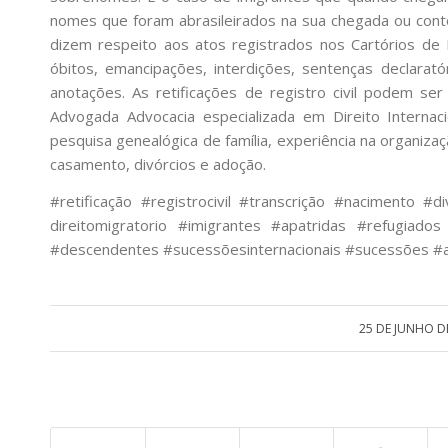
nomes que foram abrasileirados na sua chegada ou conté
dizem respeito aos atos registrados nos Cartórios de 
óbitos, emancipações, interdições, sentenças declarat
anotações. As retificações de registro civil podem ser
Advogada Advocacia especializada em Direito Internacion
pesquisa genealógica de família, experiência na organizaç
casamento, divórcios e adoção.
#retificação #registrocivil #transcrição #nacimento #d
direitomigratorio #imigrantes #apatridas #refugiados
#descendentes #sucessõesinternacionais #sucessões #ad
25 DE JUNHO D
/