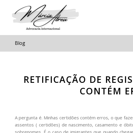
Blog
RETIFICAÇÃO DE REGI
CONTÉM ER
A pergunta é. Minhas certidões contém erros, o que fazer
assentos ( certidões) de nascimento, casamento e óbito
sobrenomes. É o caso de imigrantes que quando chega