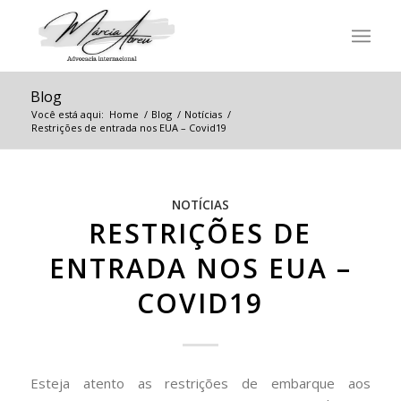
Blog
Você está aqui:
Home
/
Blog
/
Notícias
/
Restrições de entrada nos EUA – Covid19
NOTÍCIAS
RESTRIÇÕES DE
ENTRADA NOS EUA –
COVID19
Esteja atento as restrições de embarque aos