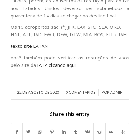
14 dias, porém, estão isentos da restrição para entrar
nos Estados Unidos deverão ser submetidos a
quarentena de 14 dias ao chegar no destino final.
Os 15 aeroportos são: (*) JFK, LAX, SFO, SEA, ORD,
HNL, ATL, IAD, EWR, DFW, DTW, MIA, BOS, FLL e IAH
texto site LATAN
Você também pode verificar as restrições de voos
pelo site da
IATA clicando aqui
22 DE AGOSTO DE 2020
/
0 COMENTÁRIOS
/
POR
ADMIN
Share this entry